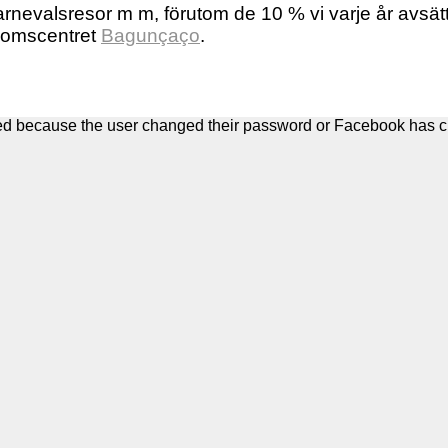
karnevalsresor m m, förutom de 10 % vi varje år avsätter
gdomscentret
Bagunçaço
.
ted because the user changed their password or Facebook has c