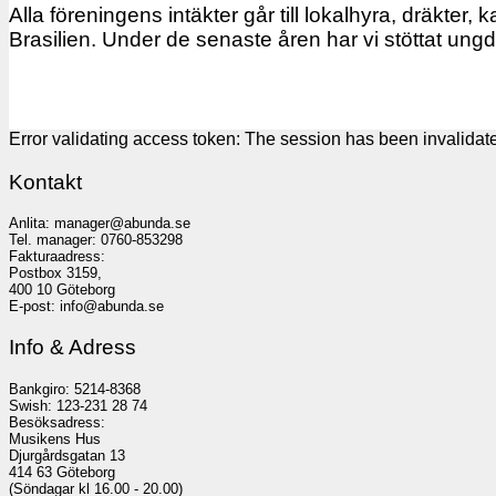
Alla föreningens intäkter går till lokalhyra, dräkter, 
Brasilien. Under de senaste åren har vi stöttat un
Error validating access token: The session has been invalida
Kontakt
Anlita: manager@abunda.se
Tel. manager: 0760-853298
Fakturaadress:
Postbox 3159,
400 10 Göteborg
E-post: info@abunda.se
Info & Adress
Bankgiro: 5214-8368
Swish: 123-231 28 74
Besöksadress:
Musikens Hus
Djurgårdsgatan 13
414 63 Göteborg
(Söndagar kl 16.00 - 20.00)