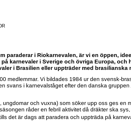
OR
paraderar i Riokarnevalen, är vi en öppen, ideell
r på karnevaler i Sverige och övriga Europa, oc
ler i Brasilien eller uppträder med brasilianska
 100 medlemmar. Vi bildades 1984 ur den svensk-bras
ten svans i karnevalståget efter den danska gruppe
n, ungdomar och vuxna) som söker upp oss ges en möjl
äsongen råder en febril aktivitet då dräkter ska sys, 
 tills det är dags att paradera och uppträda på karne