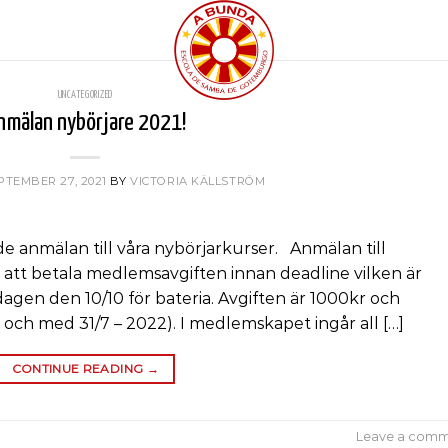
UNCATEGORIZED
nmälan nybörjare 2021!
PTEMBER 27, 2021
BY
VICTORIA KÄLLSTRÖM
 anmälan till våra nybörjarkurser. Anmälan till
att betala medlemsavgiften innan deadline vilken är
agen den 10/10 för bateria. Avgiften är 1000kr och
l och med 31/7 – 2022). I medlemskapet ingår all […]
CONTINUE READING
→
Leave a com