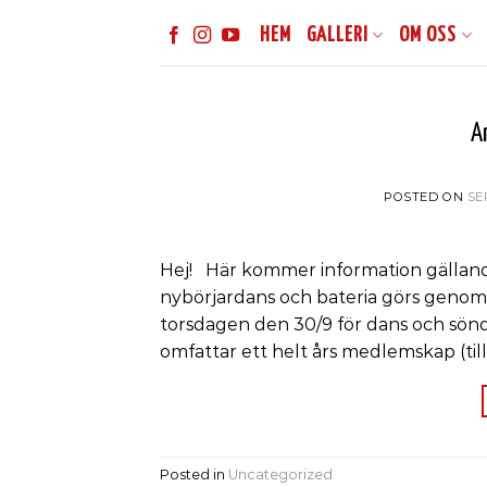
Skip
HEM
GALLERI
OM OSS
to
content
A
POSTED ON
SE
Hej! Här kommer information gällande
nybörjardans och bateria görs genom 
torsdagen den 30/9 för dans och sönd
omfattar ett helt års medlemskap (til
Posted in
Uncategorized