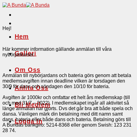
Skip
to
content
Hej!
Hem
Här kommer information gällande anmälan till våra
Galleri
nybörjarkurser.
Om Oss
Anmälan till nybörjardans och bateria görs genom att betala
medlemsavgiften innan deadline vilken är torsdagen den
30/9 för dans och söndagen den 10/10 för bateria.
Anlita Oss
Avgiften är 1000kr och omfattar ett helt års medlemskap (till
och med 31/7 – 2022). I medlemskapet ingår all aktivitet så
Bli Medlem
länge anmälan har gjorts. Dvs det går bra att både spela och
dansa. Vänligen märk din betalning med ditt namn samt
dans, bateria eller både dans och bateria. Betalning görs till
Logga In
A Bundas bankgiro: 5214-8368 eller genom Swish: 123 231
28 74.