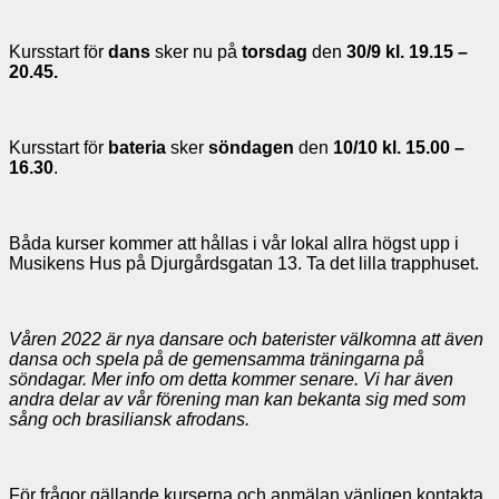
Kursstart för
dans
sker nu på
torsdag
den
30/9 kl. 19.15 –
20.45.
Kursstart för
bateria
sker
söndagen
den
10/10 kl. 15.00 –
16.30
.
Båda kurser kommer att hållas i vår lokal allra högst upp i
Musikens Hus på Djurgårdsgatan 13. Ta det lilla trapphuset.
Våren 2022 är nya dansare och baterister välkomna att även
dansa och spela på de gemensamma träningarna på
söndagar. Mer info om detta kommer senare. Vi har även
andra delar av vår förening man kan bekanta sig med som
sång och brasiliansk afrodans.
För frågor gällande kurserna och anmälan vänligen kontakta